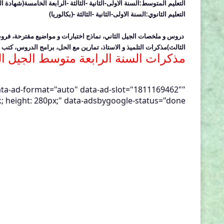
التعليم المتوسط:
السنة الاولى-الثانية -الثالثة -الرابعة الخامسة(شهادة 
التعليم الثانوي:
السنة الاولى-الثانية -الثالثة -(بكالوريا)
دروس و ملخصات الجيل الثاني، نماذج اختبارات و مواضيع مقترحة، فرو
الثالث)
مذكرات التلميذ و الاستاذ، تمارين مع الحل، برامج الدروس، كتب 
مذكرات السنة الرابعة متوسط الجيل ال
ata-ad-format="auto" data-ad-slot="1811169462"
k; height: 280px;" data-adsbygoogle-status="done">