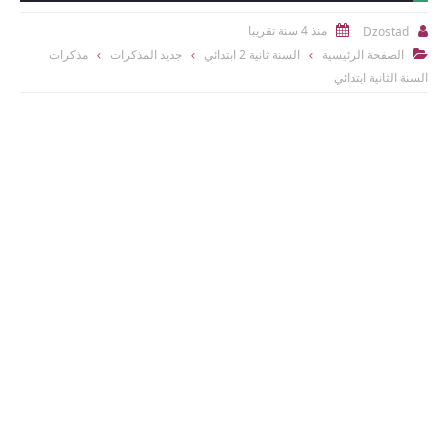
منذ 4 سنة تقريبا
Dzostad


الصفحة الرئيسية
السنة ثانية 2 ابتدائي
جديد المذكرات
مذكرات

السنة الثانية ابتدائي