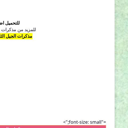
للتحميل اضغط هنا
للمزيد من مذكرات الس
مذكرات الجيل الثاني للسنة 2 اب
="font-size: small;">