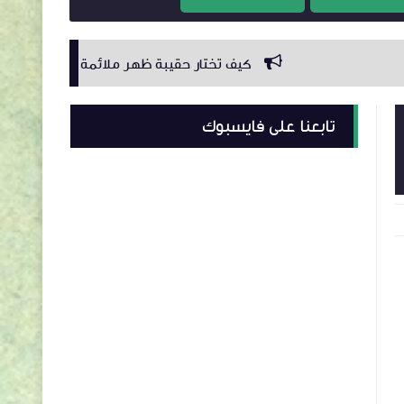
كيف تختار حقيبة ظهر ملائمة لابنائك
كيف اكون شخصية
تابعنا على فايسبوك