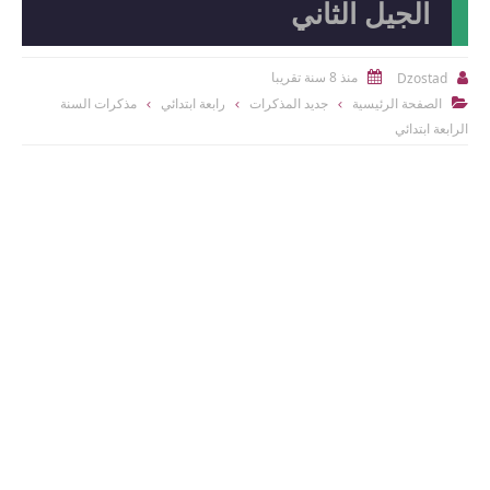
الجيل الثاني
منذ 8 سنة تقريبا
Dzostad


الصفحة الرئيسية
جديد المذكرات
رابعة ابتدائي
مذكرات السنة

الرابعة ابتدائي