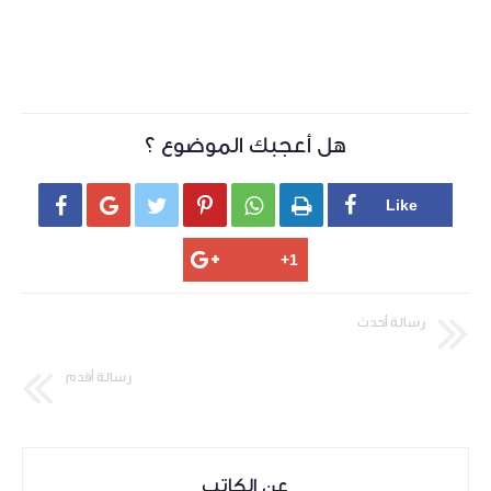
هل أعجبك الموضوع ؟






رسالة أحدث
رسالة أقدم
عن الكاتب