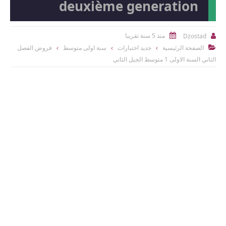
deuxième generation
منذ 5 سنة تقريبا
Dzostad


الصفحة الرئيسية
جديد اختبارات
سنة اولى متوسط
فروض الفصل

الثاني السنة الاولى 1 متوسط الجيل الثاني