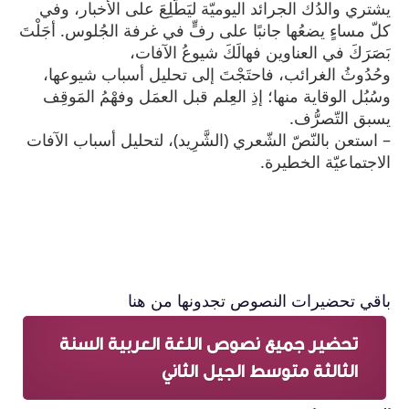
يشتري والدُك الجرائد اليوميّة ليَطّلِعَ على الأخبار، وفي
كلّ مساءٍ يضعُها جانبًا على رفٍّ في غرفة الجُلوس. أجَلْتَ
بَصَرَكَ في العناوين فهالَكَ شيوعُ الآفات،
وحُدُوثُ الغرائب، فاحتَجْتَ إلى تحليل أسباب شيوعها،
وسُبُل الوقاية منها؛ إذِ العِلم قبل العمَل وفهْمُ المَوقِف
يسبق التّصرُّف.
– استعن بالنّصّ الشّعري (الشَّرِيد)، لتحليل أسباب الآفات
الاجتماعيّة الخطيرة.
باقي تحضيرات النصوص تجدونها من هنا
تحضير جميع نصوص اللغة العربية السنة
الثالثة متوسط الجيل الثاني