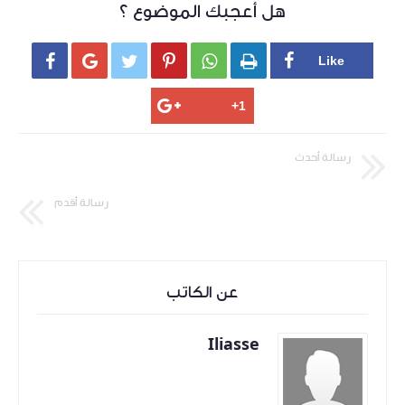
هل أعجبك الموضوع ؟






رسالة أحدث
رسالة أقدم
عن الكاتب
Iliasse