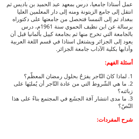
عمل أستاذا جامعيا، درس بمعهد عبد الحميد بن باديس ثم
انتقل إلى جامع الزيتونة ومنه إلى دار المعلمين العليا
ببغداد ثم إلى النمسا فتحصل من جامعتها على دكتوراه
برسالة عن ابن نظيف الحموي سنة 1961م، درس
بالجامعة التي تخرج منها ثم بجامعة كييل بألمانيا قبل أن
يعود إلى الجزائر ويشتغل استاذا في قسم اللغة العربية
وآدابها بكلية الآداب جامعة الجزائر.
أسئلة الفهم:
1. لماذا كانَ التّاجر يفرَحُ بحلول رمضان المعظّم؟
2. ما هي الشّروط التي من عادة التّاجر أن يُمليَها على
زبائنه؟
3. ما مدى انتشار آفة الجشَع في المجتمع بناءً على هذا
النّصّ؟
شرح المفردات: