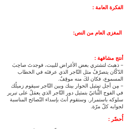
الفكرة العامة :
المغزى العام من النص:
أنتج مشافهة :
– ذهبتَ لتشتري بعض الأغراض للبيت، فوجدتَ صاحِبَ
الدّكّان يتصرّفُ مثل التّاجر الذي عرفتَه في الخطاب
المسموع، فكان لكَ منه موقِفٌ.
– مِن أجل تمثيل الحوار بينك وبين التّاجر سيقوم زميلُك
في الفوج الثُّنائيّ بتمثيل دور التّاجر الذي يعمَلُ على تبرير
سلوكه باستمرار. وستقوم أنتَ بإسداء النّصائح المناسبة
لجوابه كلّ مرّة.
أُحضّر :