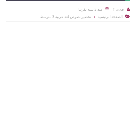
منذ 3 سنة تقريبا
Iliasse


الصفحة الرئيسية
تحضير نصوص لغة عربية 3 متوسط
